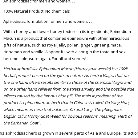
An aphrodisiac for men and women. . .
100% Natural Product, No chemicals
Aphrodisiac formulation for men and women. . .
With a honey and flower honey texture in its ingredients, Epimedium
Macun is a product that combines epimedium with other miraculous
gifts of nature, such as royal jelly, pollen, ginger, ginseng, maca,
cinnamon and vanilla.
A spoonful with a sprig in the taste and sex
becomes pleasure again. For all and sundry!
Herbal aphrodisiac Epimedium Macun (Horny goat weede) is a 100%
herbal product based on the gifts of nature. An herbal Viagra that on
the one hand offers results similar to those of the chemical Viagra and
on the other hand relieves from the stress anxiety and the possible side
effects caused by the famous blue pill. The main ingredient of the
product is epimedium, an herb that in Chinese is called Yin Yang Huo,
which means an herb that balances Yin and Yang. The phlegmatic
English call it Horny Goat Weed for obvious reasons, meaning "Herb of
the Barbarian Goat".
his aphrodisiac herb is grown in several parts of Asia and Europe. Its actio