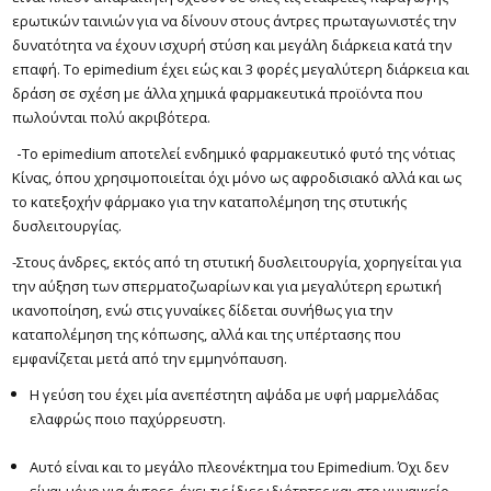
ερωτικών ταινιών για να δίνουν στους άντρες πρωταγωνιστές την
δυνατότητα να έχουν ισχυρή στύση και μεγάλη διάρκεια κατά την
επαφή. Το epimedium έχει εώς και 3 φορές μεγαλύτερη διάρκεια και
δράση σε σχέση με άλλα χημικά φαρμακευτικά προϊόντα που
πωλούνται πολύ ακριβότερα.
-
Το epimedium αποτελεί ενδημικό φαρμακευτικό φυτό της νότιας
Κίνας, όπου χρησιμοποιείται όχι μόνο ως αφροδισιακό αλλά και ως
το κατεξοχήν φάρμακο για την καταπολέμηση της στυτικής
δυσλειτουργίας.
-Στους άνδρες, εκτός από τη στυτική δυσλειτουργία, χορηγείται για
την αύξηση των σπερματοζωαρίων και για μεγαλύτερη ερωτική
ικανοποίηση, ενώ στις γυναίκες δίδεται συνήθως για την
καταπολέμηση της κόπωσης, αλλά και της υπέρτασης που
εμφανίζεται μετά από την εμμηνόπαυση.
Η γεύση του έχει μία ανεπέστητη αψάδα με υφή μαρμελάδας
ελαφρώς ποιο παχύρρευστη.
Αυτό είναι και το μεγάλο πλεονέκτημα του Epimedium. Όχι δεν
είναι μόνο για άντρες, έχει τις ίδιες ιδιότητες και στο γυναικείο