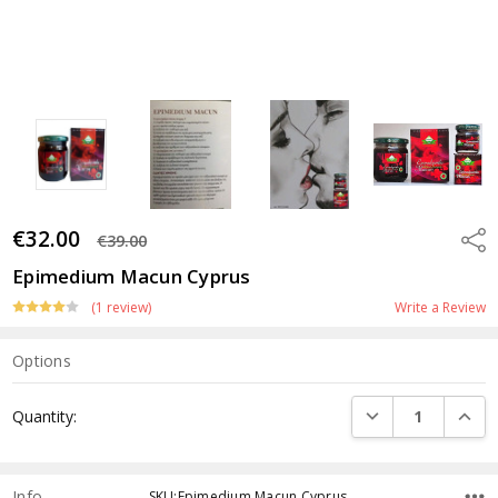
€32.00
Shar
€39.00
Epimedium Macun Cyprus
(1 review)
Write a Review
Options
Current
DECREASE QUANTI
INCRE
Quantity:
Stock:
Info
SKU:Epimedium Macun Cyprus