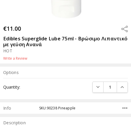
€11.00
Shar
Edibles Superglide Lube 75ml - Βρώσιμο Λιπαντικό
με γεύση Ανανά
HOT
Write a Review
Options
Current
DECREASE QUANTI
INCRE
Quantity:
Stock:
Info
SKU:90238 Pineapple
Description