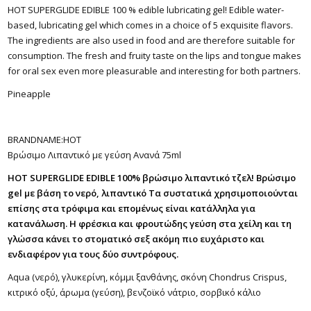
HOT SUPERGLIDE EDIBLE 100 % edible lubricating gel! Edible water-
based, lubricating gel which comes in a choice of 5 exquisite flavors.
The ingredients are also used in food and are therefore suitable for
consumption. The fresh and fruity taste on the lips and tongue makes
for oral sex even more pleasurable and interesting for both partners.
Pineapple
BRANDNAME:
HOT
Βρώσιμο Λιπαντικό με γεύση Ανανά 75ml
HOT SUPERGLIDE EDIBLE 100% βρώσιμο λιπαντικό τζελ! Βρώσιμο
gel με βάση το νερό, λιπαντικό Τα συστατικά χρησιμοποιούνται
επίσης στα τρόφιμα και επομένως είναι κατάλληλα για
κατανάλωση. Η φρέσκια και φρουτώδης γεύση στα χείλη και τη
γλώσσα κάνει το στοματικό σεξ ακόμη πιο ευχάριστο και
ενδιαφέρον για τους δύο συντρόφους.
Aqua (νερό), γλυκερίνη, κόμμι ξανθάνης, σκόνη Chondrus Crispus,
κιτρικό οξύ, άρωμα (γεύση), βενζοϊκό νάτριο, σορβικό κάλιο